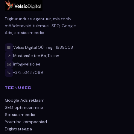
Digiturunduse agentuur, mis toob
mõõdetavaid tulemusi. SEO, Google
Ads, sotsiaalmeedia.
Velsio Digital OÜ · reg. 11989008
🏢
Mustamäe tee 6b, Tallinn
📍
info@velsio.ee
✉️
+372 5343 7069
📞
TEENUSED
Google Ads reklaam
SEO optimeerimine
Sotsiaalmeedia
Youtube kampaaniad
Digistrateegia