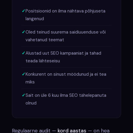
Positsioonid on ilma nähtava põhjuseta
langenud
Oled teinud suurema saidiuuenduse või
vahetanud teemat
Alustad uut SEO kampaaniat ja tahad
teada lähteseisu
Konkurent on sinust möödunud ja ei tea
miks
Sait on üle 6 kuu ilma SEO tähelepanuta
olnud
Regulaarne audit —
kord aastas
— on hea