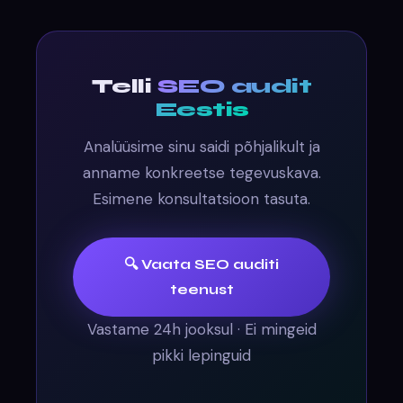
Telli
SEO audit
Eestis
Analüüsime sinu saidi põhjalikult ja
anname konkreetse tegevuskava.
Esimene konsultatsioon tasuta.
🔍 Vaata SEO auditi
teenust
Vastame 24h jooksul · Ei mingeid
pikki lepinguid