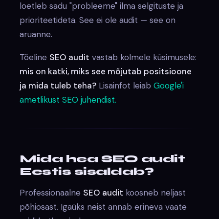
loetleb sadu "probleeme" ilma selgituste ja
prioriteetideta. See ei ole audit — see on
aruanne.
Tõeline
SEO audit
vastab kolmele küsimusele:
mis on katki, miks see mõjutab positsioone
ja mida tuleb teha?
Lisainfot leiab
Google'i
ametlikust SEO juhendist.
Mida hea SEO audit
Eestis sisaldab?
Professionaalne
SEO audit
koosneb neljast
põhiosast. Igaüks neist annab erineva vaate