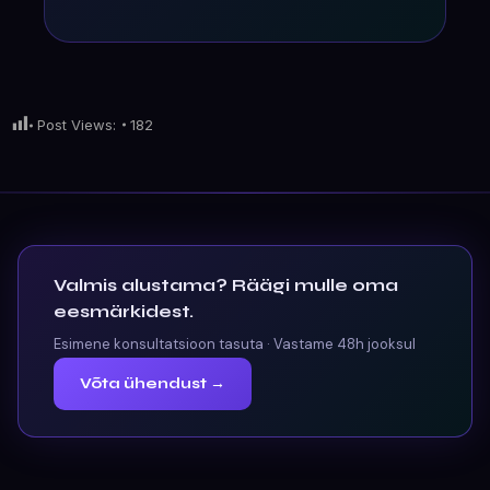
Post Views:
182
Valmis alustama? Räägi mulle oma
eesmärkidest.
Esimene konsultatsioon tasuta · Vastame 48h jooksul
Võta ühendust →