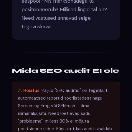
eespool? Mis märksõnadega ta
positsioneerub? Millised lingid tal on?
Need vastused annavad selge
tegevuskava.
Mida SEO audit EI ole
⚠️ Hoiatus:
Paljud "SEO auditid" on tegelikult
automaatsed raportid tööriistadest nagu
Screaming Frog või SEMrush — ilma
inimanalüüsita. Need loetlevad sadu
"probleeme", millest 80% ei mõjuta
positsioone üldse. Küsi alati: kas audit sisaldab