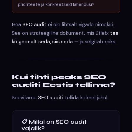
prioriteete ja konkreetseid lahendusi?
Hea
SEO audit
ei ole lihtsalt vigade nimekiri.
See on strateegiline dokument, mis ütleb:
tee
kõigepealt seda, siis seda
— ja selgitab miks.
Kui tihti peaks SEO
auditi Eestis tellima?
Soovitame
SEO auditi
tellida kolmel juhul:
📋 Millal on SEO audit
vajalik?