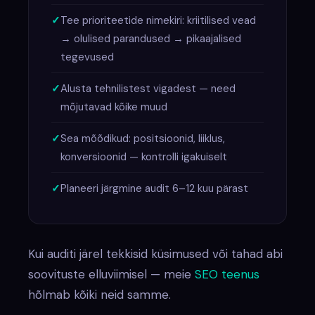
Tee prioriteetide nimekiri: kriitilised vead
→ olulised parandused → pikaajalised
tegevused
Alusta tehnilistest vigadest — need
mõjutavad kõike muud
Sea mõõdikud: positsioonid, liiklus,
konversioonid — kontrolli igakuiselt
Planeeri järgmine audit 6–12 kuu pärast
Kui auditi järel tekkisid küsimused või tahad abi
soovituste elluviimisel — meie
SEO teenus
hõlmab kõiki neid samme.