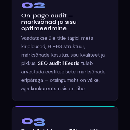
02
On-page audit —
märksõnad ja sisu
optimeerimine
Vaadatakse üle title tagid, meta
kirjeldused, H1–H3 struktuur,
märksõnade kasutus, sisu kvaliteet ja
pikkus.
SEO auditil Eestis
tuleb
arvestada eestikeelsete märksõnade
eripäraga — otsingumaht on väike,
aga konkurents nišis on tihe.
03