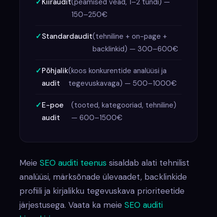
Kiiraudit
(peamised vead, 1–2 tundi) —
150–250€
Standardaudit
(tehniline + on-page +
backlinkid) — 300–600€
Põhjalik
(koos konkurentide analüüsi ja
audit
tegevuskavaga) — 500–1000€
E-poe
(tooted, kategooriad, tehniline)
audit
— 600–1500€
Meie
SEO auditi teenus
sisaldab alati tehnilist
analüüsi, märksõnade ülevaadet, backlinkide
profiili ja kirjalikku tegevuskava prioriteetide
järjestusega. Vaata ka meie
SEO auditi