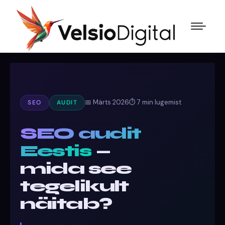
📅 Märts 2026
⏱ 7 min lugemist
SEO
AUDIT
SEO audit
Eestis
—
mida see
tegelikult
näitab?