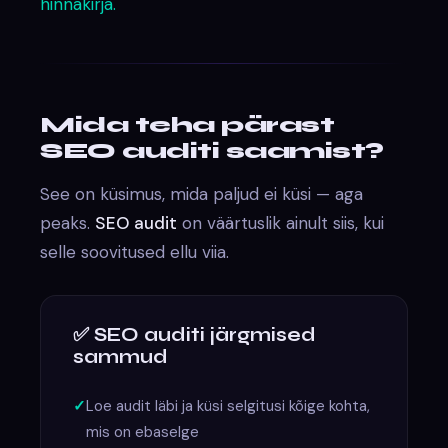
hinnakirja.
Mida teha pärast
SEO auditi saamist?
See on küsimus, mida paljud ei küsi — aga
peaks.
SEO audit
on väärtuslik ainult siis, kui
selle soovitused ellu viia.
✅ SEO auditi järgmised
sammud
Loe audit läbi ja küsi selgitusi kõige kohta,
mis on ebaselge