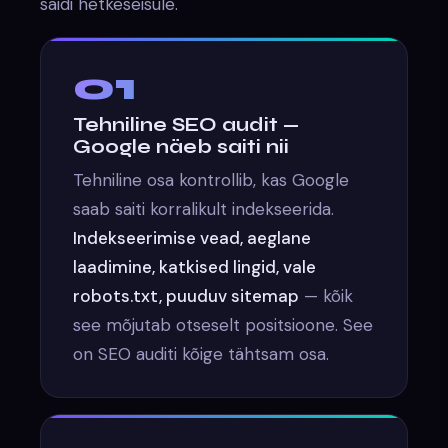
saidi hetkeseisule.
01
Tehniline SEO audit —
Google näeb saiti nii
Tehniline osa kontrollib, kas Google
saab saiti korralikult indekseerida.
Indekseerimise vead, aeglane
laadimine, katkised lingid, vale
robots.txt, puuduv sitemap
— kõik
see mõjutab otseselt positsioone. See
on SEO auditi kõige tähtsam osa.