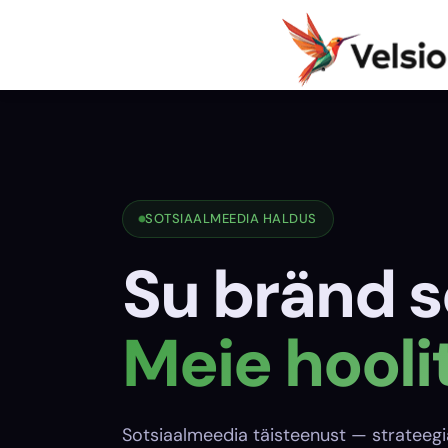
SOTSIAALMEEDIA HALDUS
Su bränd s
Meie hooli
Sotsiaalmeedia täisteenust — strateegia