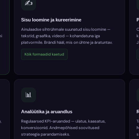
✍️
Sisu loomine ja kureerimine
P
Ainulaadse sihtrühmale suunatud sisu loomine —
O
mi
tekstid, graafika, videod — kohandatuna iga
k
platvormile. Brändi hääl, mis on ühtne ja äratuntav.
J
Kõik formaadid kaetud
📊
Analüütika ja aruandlus
R
,
Regulaarsed KPI-aruanded — ulatus, kaasatus,
T
konversioonid. Andmepõhised soovitused
M
strateegia parandamiseks.
s