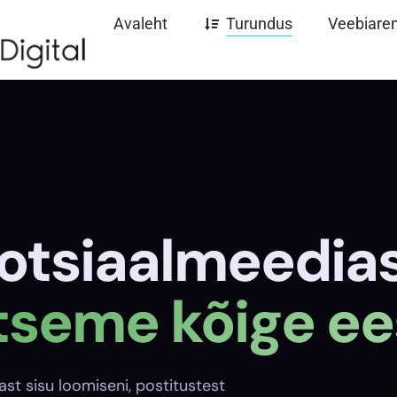
Avaleht
Turundus
Veebiare
otsiaalmeedias
tseme kõige ee
st sisu loomiseni, postitustest