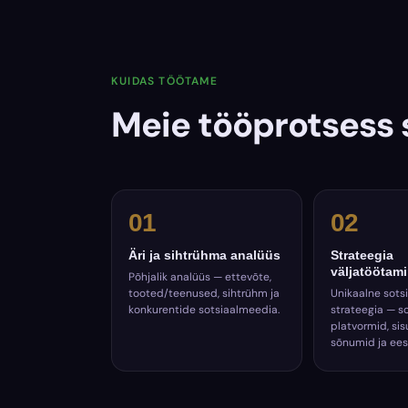
KUIDAS TÖÖTAME
Meie tööprotses
01
02
Äri ja sihtrühma analüüs
Strateegia
väljatöötam
Põhjalik analüüs — ettevõte,
tooted/teenused, sihtrühm ja
Unikaalne sots
konkurentide sotsiaalmeedia.
strateegia — s
platvormid, sis
sõnumid ja ee