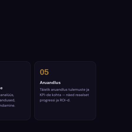
05
Aruandlus
ne
Täielik aruandlus tulemuste ja
 analüüs,
KPI-de kohta — näed reaalset
handused,
progressi ja ROI-d.
andamine.