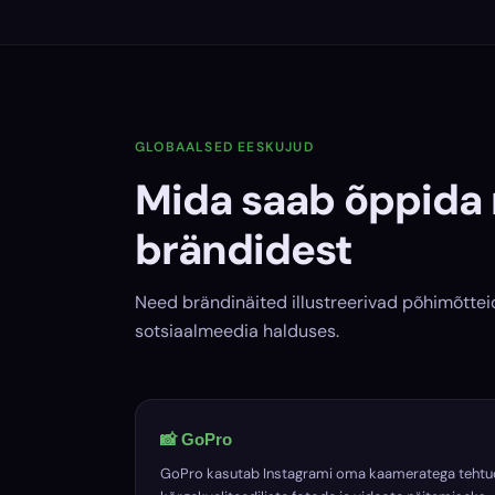
GLOBAALSED EESKUJUD
Mida saab õppida 
brändidest
Need brändinäited illustreerivad põhimõtte
sotsiaalmeedia halduses.
📸 GoPro
GoPro kasutab Instagrami oma kaameratega tehtu