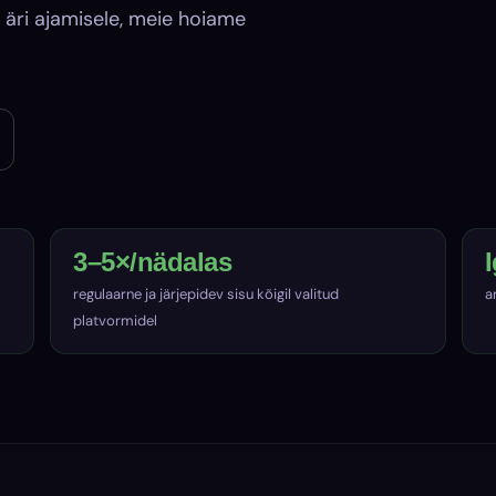
 äri ajamisele, meie hoiame
3–5×/nädalas
regulaarne ja järjepidev sisu kõigil valitud
a
platvormidel