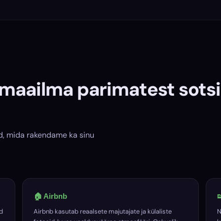
maailma parimatest sots
id, mida rakendame ka sinu
🏠 Airbnb

d
Airbnb kasutab reaalsete majutajate ja külaliste
N