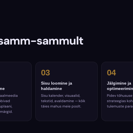
s samm-sammult
03
04
Sisu loomine ja
Jälgimine ja
ine
haldamine
optimeerimi
iaalmeedia
Sisu kalender, visuaalid,
Pidev tõhususe
obivad
tekstid, avaldamine — kõik
strateegias ko
uplaani,
täies mahus meie poolt.
tulemuste par
smärgid.