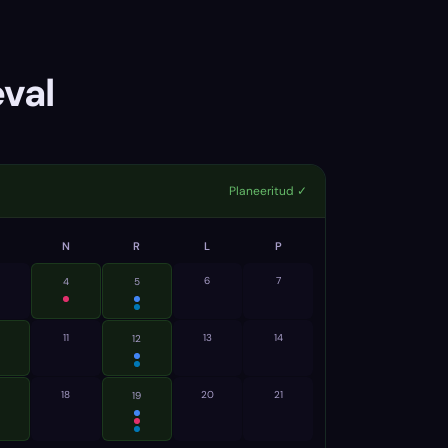
eval
Planeeritud ✓
N
R
L
P
6
7
4
5
11
13
14
0
12
18
20
21
19