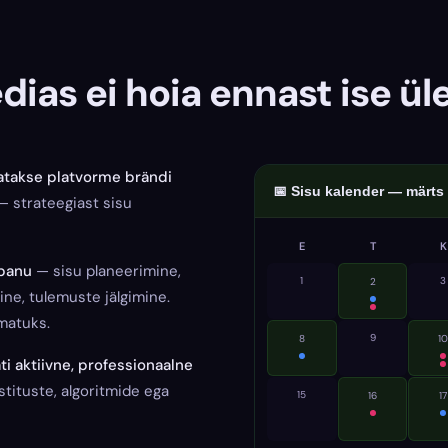
ias ei hoia ennast ise ül
atakse platvorme brändi
📅 Sisu kalender — märts
 strateegiast sisu
E
T
K
epanu
— sisu planeerimine,
1
3
2
ne, tulemuste jälgimine.
matuks.
9
8
1
ati aktiivne, professionaalne
ituste, algoritmide ega
15
16
17