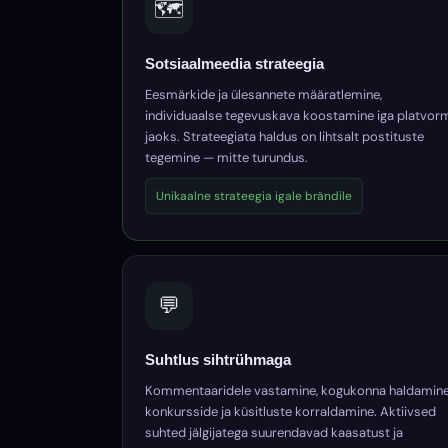
🗺️
Sotsiaalmeedia strateegia
Eesmärkide ja ülesannete määratlemine,
individuaalse tegevuskava koostamine iga platvor
jaoks. Strateegiata haldus on lihtsalt postituste
tegemine — mitte turundus.
Unikaalne strateegia igale brändile
💬
Suhtlus sihtrühmaga
Kommentaaridele vastamine, kogukonna haldamine
konkursside ja küsitluste korraldamine. Aktiivsed
suhted jälgijatega suurendavad kaasatust ja