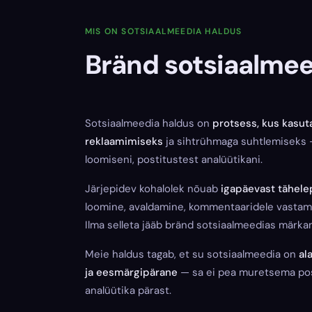
MIS ON SOTSIAALMEEDIA HALDUS
Bränd sotsiaalmeed
Sotsiaalmeedia haldus on
protsess, kus kasut
reklaamimiseks
ja sihtrühmaga suhtlemiseks —
loomiseni, postitustest analüütikani.
Järjepidev kohalolek nõuab
igapäevast tähel
loomine, avaldamine, kommentaaridele vastami
Ilma selleta jääb bränd sotsiaalmeedias märka
Meie haldus tagab, et su sotsiaalmeedia on
al
ja eesmärgipärane
— sa ei pea muretsema post
analüütika pärast.