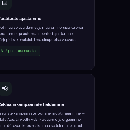
📅
ostituste ajastamine
ptimaalse avaldamisaja määramine, sisu kalendri
oostamine ja automatiseeritud ajastamine.
ärjepidev kohalolek ilma sinupoolse vaevata.
3–5 postitust nädalas
📢
eklaamikampaaniate haldamine
asuliste kampaaniate loomine ja optimeerimine —
eta Ads, LinkedIn Ads. Reklaamid ja orgaaniline
isu töötavad koos maksimaalse tulemuse nimel.